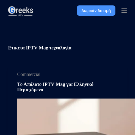
Μ
Δωρεάν δοκιμή
ε
τ
ά
β
α
σ
η
Ετικέτα
IPTV Mag τεχνολογία
σ
τ
ο
π
ε
Commercial
ρ
ι
Το Απόλυτο IPTV Mag για Ελληνικό
ε
Περιεχόμενο
χ
ό
μ
ε
ν
ο