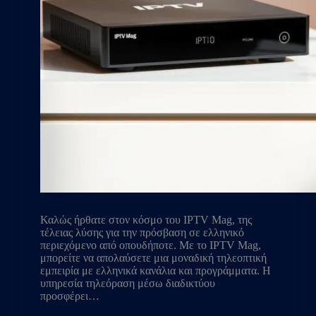
Καλώς ήρθατε στον κόσμο του IPTV Mag, της
τέλειας λύσης για την πρόσβαση σε ελληνικό
περιεχόμενο από οπουδήποτε. Με το IPTV Mag,
μπορείτε να απολαύσετε μια μοναδική τηλεοπτική
εμπειρία με ελληνικά κανάλια και προγράμματα. Η
υπηρεσία τηλεόραση μέσω διαδικτύου
προσφέρει…