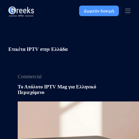
Μ
Δωρεάν δοκιμή
ε
τ
ά
β
α
σ
η
Ετικέτα
IPTV στην Ελλάδα
σ
τ
ο
π
ε
Commercial
ρ
ι
Το Απόλυτο IPTV Mag για Ελληνικό
ε
Περιεχόμενο
χ
ό
μ
ε
ν
ο