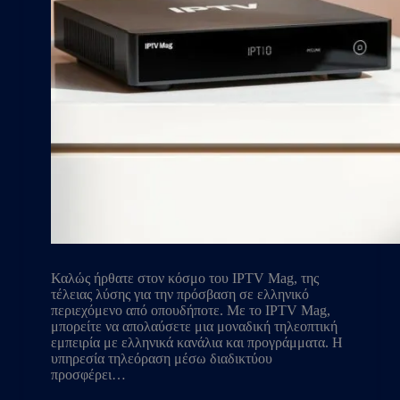
Καλώς ήρθατε στον κόσμο του IPTV Mag, της
τέλειας λύσης για την πρόσβαση σε ελληνικό
περιεχόμενο από οπουδήποτε. Με το IPTV Mag,
μπορείτε να απολαύσετε μια μοναδική τηλεοπτική
εμπειρία με ελληνικά κανάλια και προγράμματα. Η
υπηρεσία τηλεόραση μέσω διαδικτύου
προσφέρει…