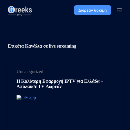
Μ
Δωρεάν δοκιμή
ε
τ
ά
β
α
σ
η
Ετικέτα
Κανάλια σε live streaming
σ
τ
ο
π
ε
Uncategorized
ρ
ι
Η Καλύτερη Εφαρμογή IPTV για Ελλάδα –
ε
Απόλαυσε TV Δωρεάν
χ
ό
μ
ε
ν
ο